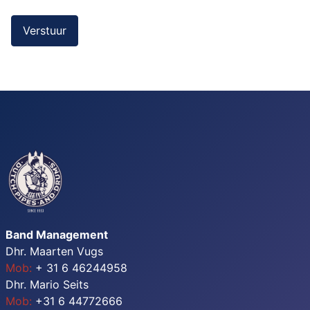
Captcha
*
Verstuur
Band Management
Dhr. Maarten Vugs
Mob:
+ 31 6 46244958
Dhr. Mario Seits
Mob:
+31 6 44772666